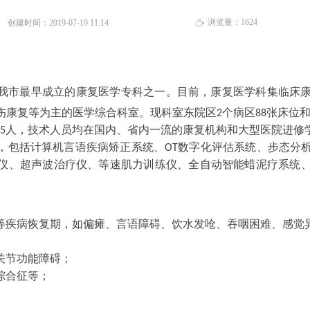
浏览量：
1624
创建时间：
2019-07-19
11:14
ꄘ
是我市最早成立的康复医学专科之一。目前，康复医学科集临床
伤康复等为主的医学综合科室。现科室东院区
2
个病区
88
张床位
35人，技术人员均在国内、省内一流的康复机构和大型医院进修
，包括计算机言语疾病矫正系统、OT数字化评估系统、步态分
仪、超声波治疗仪、等速肌力训练仪、全自动智能蜡泥疗系统
等疾病恢复期，如偏瘫、
言语障碍、饮水发呛、吞咽困难、感觉
关节功能障碍；
综合征等；