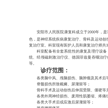
安阳市人民医院康复科成立于2000年，
色，是神经系统疾病康复治疗、骨科及运动创
复治疗室。科室现有医护
人员
和康复治疗师共
科室配备有全套系统性的康复及理疗设备
统、经颅磁刺激治疗仪、德国菲兹曼吞咽治疗
等。
诊疗范围：
各类脑中风、颅脑损伤、脑肿瘤及其
术后
脊髓损伤所致截瘫、尿潴留等；
骨科手术及运动创伤后伸屈受限、僵硬等
各类外周神经损伤、废用性肌萎缩、疼痛
各类大手术后或应激后尿潴留等；