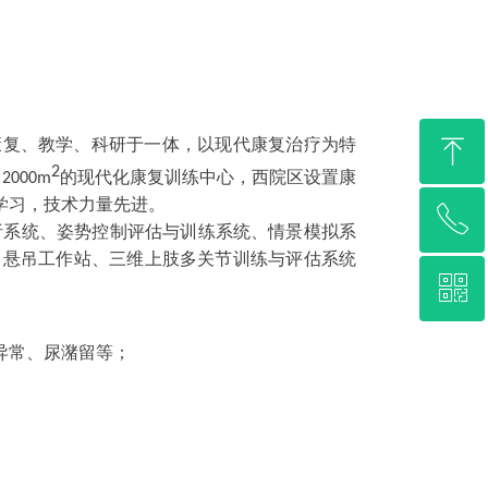
ꁸ
康复、教学、科研于一体，以现代康复治疗为特
2
和
2000m
的现代化康复训练中心，西院区设置康
学习，技术力量先进。
ꂅ
回到顶部
析系统、姿势控制评估与训练系统、情景模拟系
、悬吊工作站、三维上肢多关节训练与评估系统
ꀥ
0372-3335119
微信二维码
异常、尿潴留等；