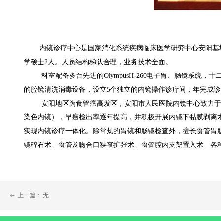
内镜诊疗中心是国家消化系统疾病临床医学研究中心安阳基地
学硕士2人。人员结构梯队合理，业务技术全面。
科室配备多台先进的OlympusH-260电子胃、肠镜系统，十
的腔镜清洗消毒设备，设立5个独立的内镜操作诊疗间，年完成诊疗10
安阳地区为食管癌高发区，安阳市人民医院内镜中心致力于消
染色内镜），早癌检出率逐年提高，并积极开展内镜下黏膜剥离
实现内镜诊疗一体化。除常规的胃镜和肠镜检查外，擅长食管胃
镜碎石术、食管及吻合口狭窄扩张术、食管腔内支架置入术、各
上一篇：
无
ꂃ