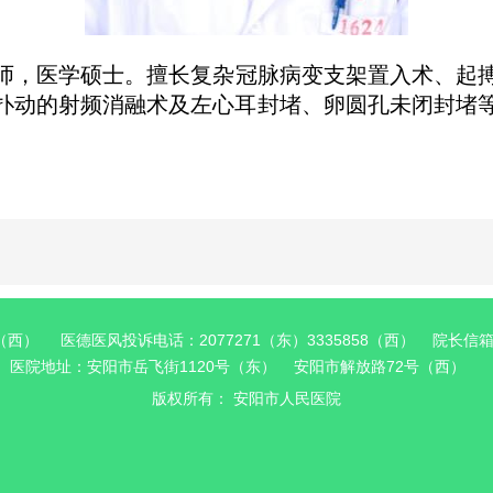
师，医学硕士。
擅长复杂冠脉病变支架置入术、起
扑动的射频消融术及左心耳封堵、卵圆孔未闭封堵
6（西） 医德医风投诉电话：2077271（东）3335858（西） 院长信箱：a
医院地址：安阳市岳飞街1120号（东） 安阳市解放路72号（西）
版权所有：
安阳市人民医院