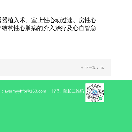
搏器植入术、室上性心动过速、房性心
等结构性心脏病的介入治疗及心血管急
下一篇：
无
ꁹ
ysrmyyhfb@163.com 书记、院长二维码：