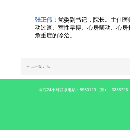
张正伟：
党委副书记，院长。
主任医
动过速、室性早搏、心房颤动、心房
危重症的诊治。
上一篇：
无
ꂃ
医院24小时联系电话：5950120（东） 333579