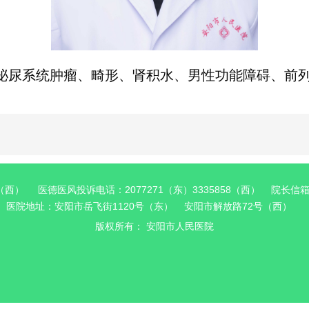
泌尿系统肿瘤、畸形、肾积水、男性功能障碍、前
6（西） 医德医风投诉电话：2077271（东）3335858（西） 院长信箱：a
医院地址：安阳市岳飞街1120号（东） 安阳市解放路72号（西）
版权所有：
安阳市人民医院