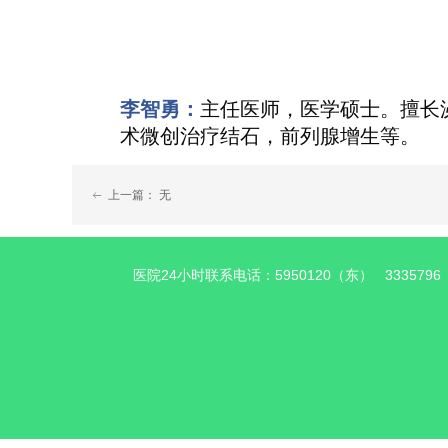
李智勇：
主任医师，医学硕士。擅长
术微创治疗结石，前列腺增生等。
上一篇：
无
ꂃ
医院24小时联系电话：5950120（东） 333579