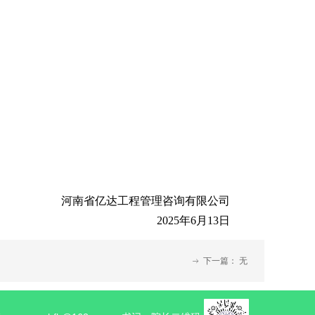
河南省亿达工程管理咨询有限公司
202
5
年
6
月
13
日
下一篇：
无
ꁹ