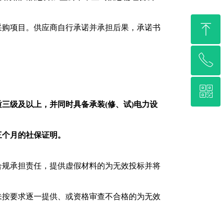
ꁸ
采购项目。供应商自行承诺并承担后果，承诺书
ꂅ
回到顶部
ꀥ
0372-3335119
三级及以上，并同时具备承装(修、试)电力设
微信二维码
三个月的社保证明。
合规承担责任，提供虚假材料的为无效投标并将
未按要求逐一提供、或资格审查不合格的为无效