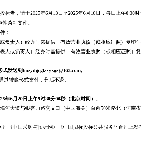
投标者，请于202
5
年
6
月
13
日
至202
5
年
6
月
1
8
日，每日上午8:30时至
争性谈判文件。
文件：
人或负责人）经办时需提供：有效营业执照（或相应证照）复印
代表人或负责人）经办时需提供：有效营业执照（或相应证照）
形式发送到
hnsydgcglzxyxgs@163.com
。
应商通过转账形式支付，售后不退。
2
5
年
6
月
20
日
上午9时30分
00秒
（北京时间）
。
海河大道
与银杏西路交叉口
（
中国海关）向西5
0米路北（
河南省
网》
《
中国
采购与招标网》《
中国
招标投标公共服务平台》上发