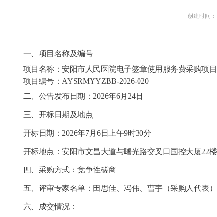
创建时间：
一、项目名称及编号
项目名称：
安阳市人民医院电子签章使用服务费采购项目
项目编号：
AYSRMYYZBB-2026-020
二、公告发布日期：
2026
年
6
月
24
日
三、开标日期及地点
开标日期：
20
26
年
7
月
6
日上午
9时30分
开标地点
：
安阳市文昌大道
与曙光路交叉口国控大厦
22楼
四、采购方式：
竞争性磋商
五、评审专家名单：
田思佳
、冯伟、曹宇（采购
人代表）
六、成交情况
：